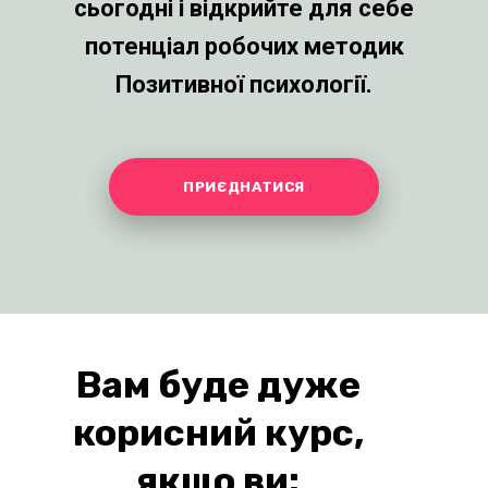
результативності
Курс побудований таким чином,
що в ньому я відібрала лише дієві
методики та мінімум "води".
Пройшовши цей інтенсивний курс
та виконуючи домашні завдання,
ви гарантовано отримаєте
результат.