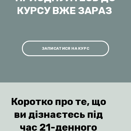
та стосунках.
6.
Зустріли чоловіка після кількох
років самотності, вийшли заміж,
народили дитину та завели собаку
ПРИЄДНУЙТЕСЬ ДО
КУРСУ ВЖЕ ЗАРАЗ