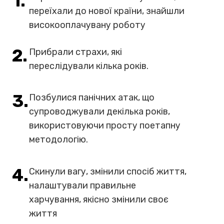
допомогли мені та
багатьом моїм
клієнтам отримати
результати, такі як
1.
Перестали боятися майбутнього,
переїхали до нової країни, знайшли
високооплачувану роботу
2.
Прибрали страхи, які
переслідували кілька років.