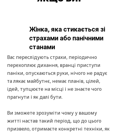
Приєднуйтесь до курсу вже
сьогодні
Використайте свій шанс отримати
діючі техніки та зробити якісні зміни
свого стану та моделей поведінки у
житті, відносинах, роботі,
спілкуванні, бізнесі.
Реєструйтеся на 21-денний курс вже
сьогодні і відкрийте для себе
потенціал робочих методик
Позитивної психології.