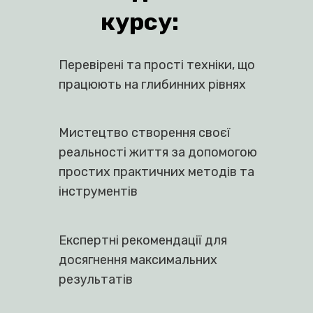
ЗАПИСАТИСЯ НА КУРС
Коротко про те, що
ви дізнаєтесь під
час 21-денного
курсу: