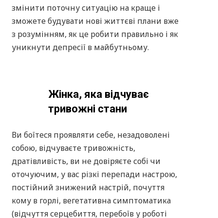
ПРИЄДНАТИСЯ
Вам буде дуже
корисний курс,
якщо ви: