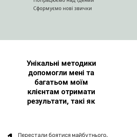
Формуємо опори у собі
Зміцнюємо внутрішню дитину
Домовляємося зі своїм внутрішнім
критиком
Формуємо "Дорослу здорову частину
особистості"
Сформуємо вашу "Ментальну карту",
по якій ви зможете рухатися
Попрацюємо над ідеями
Сформуємо нові звички
Унікальні методики