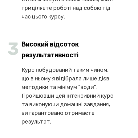
А можна йти до результатів за
конкретними методиками та вправами від
тренера, працюючи самостійно, досягаючи
результату в короткі терміни,
ефективніше, без втрат часу та з набагато
більшою ефективністю.
Ось кілька ключових факторів чому мій
курс вам ідеально підходить:
1
Виняткове співвідношення
ціни та якості
Цей курс за цією ціною ідеально