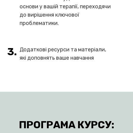
домашніми завданнями
2.
Курс побудований таким чином,
що ви щодня рухаєтеся поетапно,
починаючи з побудови базової
основи у вашій терапії, переходячи
до вирішення ключової
проблематики.
3.
Додаткові ресурси та матеріали,
які доповнять ваше навчання