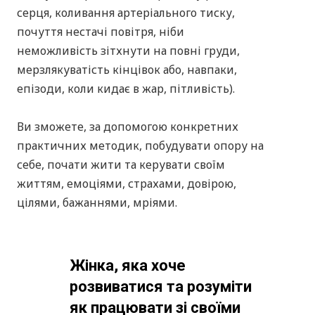
Жінка, яка стикається зі
страхами або панічними
станами
Вас переслідують страхи, періодично
перехоплює дихання, вранці приступи
паніки, опускаються руки, нічого не радує
та лякає майбутнє, немає планів, цілей,
ідей, тупцюєте на місці і не знаєте чого
прагнути і як далі бути.
Ви зможете зрозуміти чому у вашому
житті настав такий період, що до цього
призвело, отримаєте конкретні техніки, як
змінити поточну ситуацію на краще і