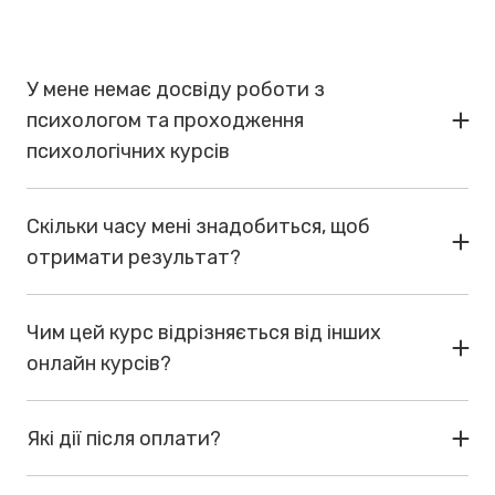
(відчуття серцебиття, перебоїв у роботі
серця, коливання артеріального тиску,
почуття нестачі повітря, ніби
неможливість зітхнути на повні груди,
мерзлякуватість кінцівок або, навпаки,
епізоди, коли кидає в жар, пітливість).
Ви зможете, за допомогою конкретних
практичних методик, побудувати опору на
себе, почати жити та керувати своїм
життям, емоціями, страхами, довірою,
цілями, бажаннями, мріями.