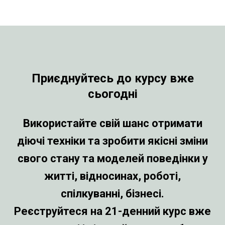
підходить для тих, хто хоче
почати рухатися до змін. Його
вартість нижча за вартість
консультації психолога.
2
Не займає багато часу.
Ви самі керуєте своїм часом, який
приділяєте роботі над собою під
час цього курсу.
3
Високий відсоток