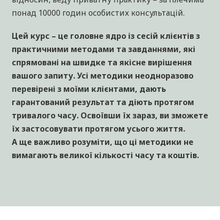
психотерапевт у методі Позитивної психології,
чинний член Всесвітньої Асоціації Позитивної та
Транскультурної Психотерапії (WAPP), бізнес-
консультант, сімейний терапевт, консультант з
відносин, веду приватну практику – за плечима
понад 10000 годин особистих консультацій.
Цей курс – це головне ядро із сесій клієнтів з
практичними методами та завданнями, які
спрямовані на швидке та якісне вирішення
вашого запиту. Усі методики неодноразово
перевірені з моїми клієнтами, дають
гарантований результат та діють протягом
тривалого часу. Освоївши їх зараз, ви зможете
їх застосовувати протягом усього життя.
А ще важливо розуміти, що ці методики не
вимагають великої кількості часу та коштів.