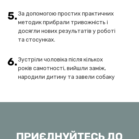
3.
Позбулися панічних атак, що
супроводжували декілька років,
використовуючи просту поетапну
методологію.
4.
Скинули вагу, змінили спосіб життя,
налаштували правильне
харчування, якісно змінили своє
життя
5.
За допомогою простих практичних
методик прибрали тривожність і
досягли нових результатів у роботі