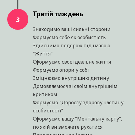
тривогою
Вчимося жити тут і зараз
Справляємось з нерішучістю
Вчимося приймати рішення
Вчимося отримувати зовнішній
ресурс
Вчимося керувати катастрофою в
голові
Третій тиждень
3
Знаходимо ваші сильні сторони
Формуємо себе як особистість
Здійснимо подорож під назвою
"Життя"
Сформуємо своє ідеальне життя