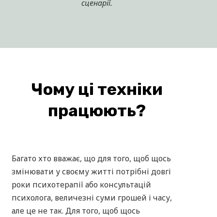
Стратегії виходу з негативних
життєвих ситуацій, що
повторюються.
Типові помилки, яких слід
уникати та як це робити
правильно
Наприкінці курсу ви матимете повне
розуміння як самостійно та ефективно