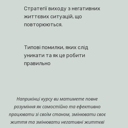
Перевірені та прості техніки, що
працюють на глибинних рівнях
Мистецтво створення своєї
реальності життя за допомогою
простих практичних методів та
інструментів
Експертні рекомендації для
досягнення максимальних
результатів