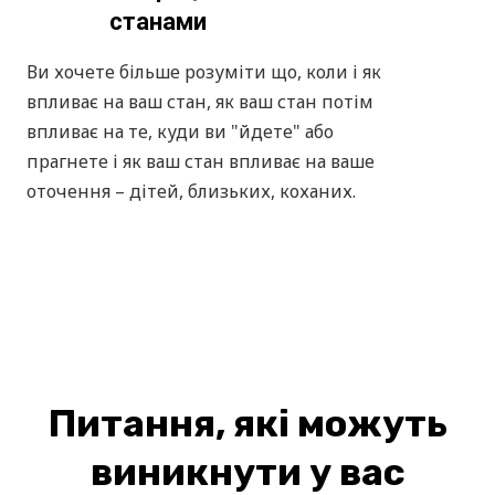
зможете будувати нові життєві плани вже
з розумінням, як це робити правильно і як
уникнути депресії в майбутньому.
Жінка, яка відчуває
тривожні стани
Ви боїтеся проявляти себе, незадоволені
собою, відчуваєте тривожність,
дратівливість, ви не довіряєте собі чи
оточуючим, у вас різкі перепади настрою,
постійний знижений настрій, почуття
кому в горлі, вегетативна симптоматика