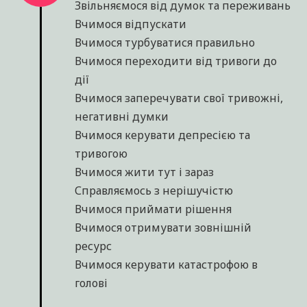
Виходимо із зони комфорту
Формуємо себе нову
Вчимося ставити цілі
Наповнюємося подякою
Другий тиждень
2
Звільняємося від думок та переживань
Вчимося відпускати
Вчимося турбуватися правильно
Вчимося переходити від тривоги до
дії
Вчимося заперечувати свої тривожні,
негативні думки
Вчимося керувати депресією та