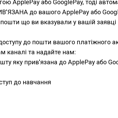
ою ApplePay або GooglePay, тоді автом
В'ЯЗАНА до вашого ApplePay або Googl
ї пошти що ви вказували у вашій заявці 
 доступу до пошти вашого платіжного ак
м каналі та надайте нам:
ошту яку прив'язана до ApplePay або Go
оступ до навчання