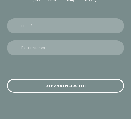
7
дней
часов
минут
секунд
ОТРИМАТИ ДОСТУП