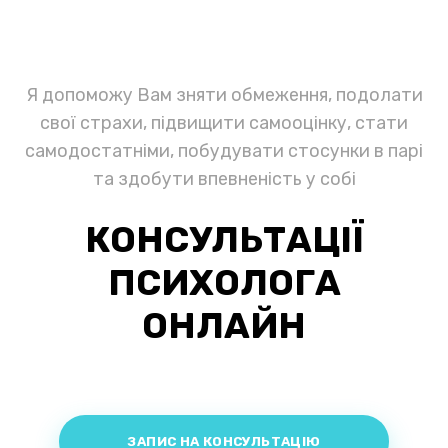
Я допоможу Вам зняти обмеження, подолати
свої страхи, підвищити самооцінку, стати
самодостатніми, побудувати стосунки в парі
та здобути впевненість у собі
КОНСУЛЬТАЦІЇ
ПСИХОЛОГА
ОНЛАЙН
ЗАПИС НА КОНСУЛЬТАЦІЮ