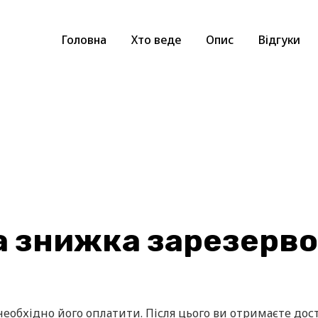
Головна
Хто веде
Опис
Відгуки
 знижка зарезерв
еобхідно його оплатити. Після цього ви отримаєте дос